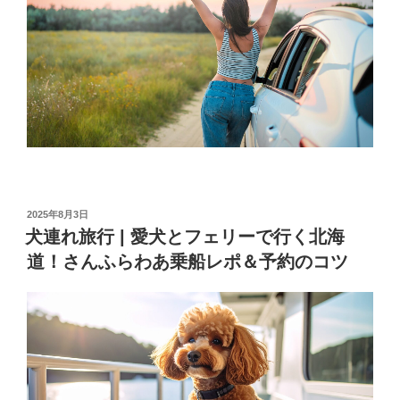
投
2025年8月3日
稿
犬連れ旅行 | 愛犬とフェリーで行く北海
日:
道！さんふらわあ乗船レポ＆予約のコツ