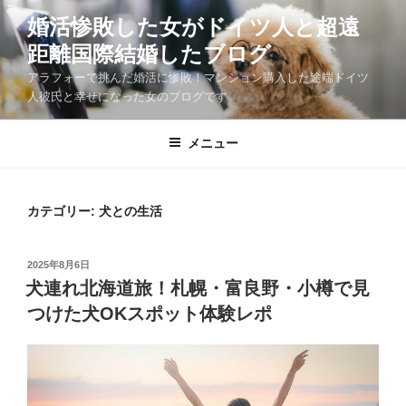
コ
婚活惨敗した女がドイツ人と超遠
ン
距離国際結婚したブログ
テ
ン
アラフォーで挑んだ婚活に惨敗！マンション購入した途端ドイツ
ツ
人彼氏と幸せになった女のブログです
へ
ス
メニュー
キ
ッ
プ
カテゴリー:
犬との生活
投
2025年8月6日
稿
犬連れ北海道旅！札幌・富良野・小樽で見
日:
つけた犬OKスポット体験レポ