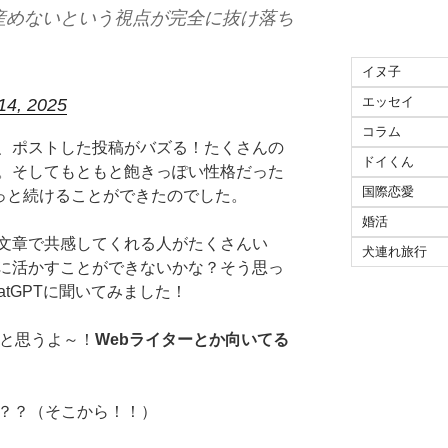
産めないという視点が完全に抜け落ち
イヌ子
エッセイ
 14, 2025
コラム
、ポストした投稿がバズる！たくさんの
ドイくん
。そしてもともと飽きっぽい性格だった
国際恋愛
っと続けることができたのでした。
婚活
文章で共感してくれる人がたくさんい
犬連れ旅行
に活かすことができないかな？そう思っ
atGPTに聞いてみました！
あると思うよ～！
Webライターとか向いてる
に？？（そこから！！）