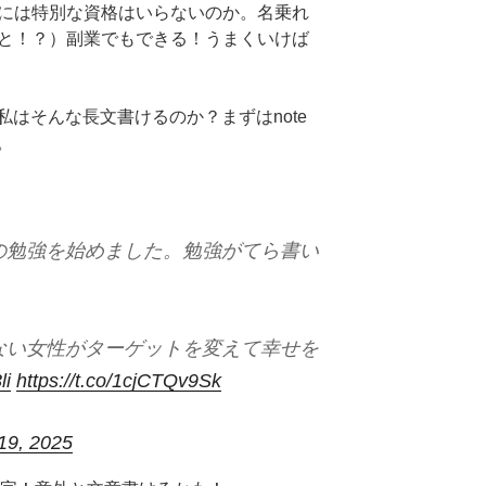
るには特別な資格はいらないのか。名乗れ
んと！？）副業でもできる！うまくいけば
はそんな長文書けるのか？まずはnote
。
の勉強を始めました。勉強がてら書い
ない女性がターゲットを変えて幸せを
li
https://t.co/1cjCTQv9Sk
 19, 2025