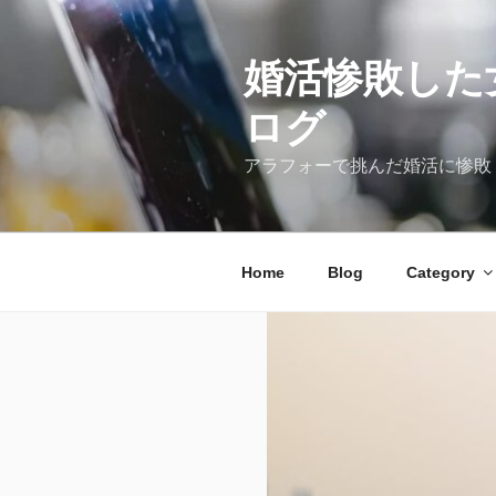
コ
ン
テ
婚活惨敗した
ン
ログ
ツ
へ
アラフォーで挑んだ婚活に惨敗
ス
キ
ッ
プ
Home
Blog
Category