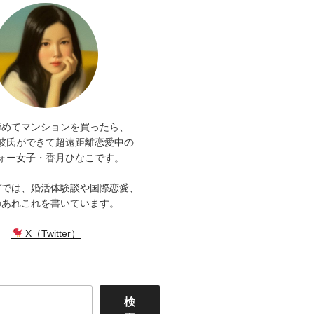
諦めてマンションを買ったら、
彼氏ができて超遠距離恋愛中の
ォー女子・香月ひなこです。
グでは、婚活体験談や国際恋愛、
のあれこれを書いています。
X（Twitter）
検