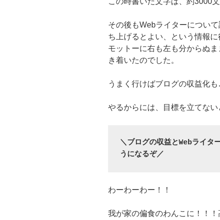
この時書いた文字は、約3000
その後もWebライターについて調
ち上げるとよい、という情報に
モットーに右も左も分からぬま
き着いたのでした。
うまく行けばブログの収益化も
やるからには、目標を立てない
＼ブログの収益とWebライタ
うになるぞ／
わーわーわー！！
我が家の偏食のわんこに！！！