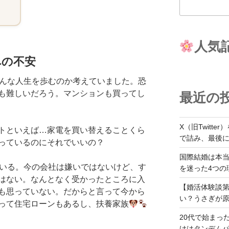
人気
への不安
どんな人生を歩むのか考えていました。恐
も難しいだろう。マンションも買ってし
最近の
X（旧Twitt
トといえば…家電を買い替えることくら
で詰み、最後
っているのにそれでいいの？
国際結婚は本
ている。今の会社は嫌いではないけど、す
を迷った4つの
はない。なんとなく受かったところに入
【婚活体験談第
も思っていない。だからと言って今から
い？うさぎが
って住宅ローンもあるし、扶養家族
20代で始まっ
けはタンデム