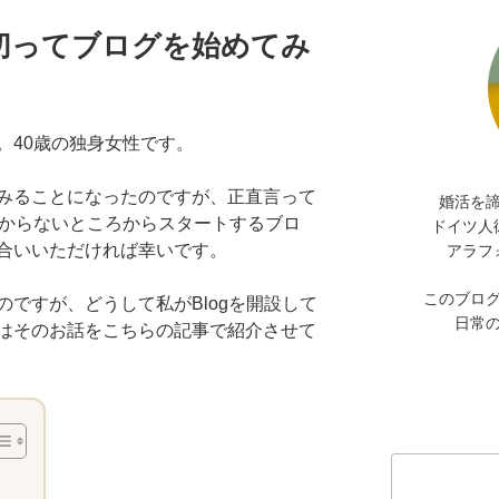
り切ってブログを始めてみ
。40歳の独身女性です。
みることになったのですが、正直言って
婚活を
からないところからスタートするブロ
ドイツ人
合いいただければ幸いです。
アラフ
このブロ
ですが、どうして私がBlogを開設して
日常
はそのお話をこちらの記事で紹介させて
検
索