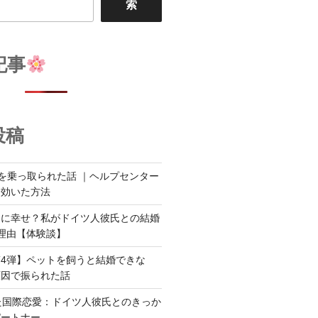
索
記事
投稿
er）を乗っ取られた話 ｜ヘルプセンター
に効いた方法
当に幸せ？私がドイツ人彼氏との結婚
理由【体験談】
4弾】ペットを飼うと結婚できな
原因で振られた話
た国際恋愛：ドイツ人彼氏とのきっか
パートナー