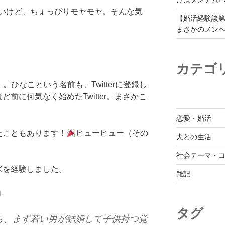
いけど、ちょっぴりモヤモヤ。そんな気
【婚活経験談第
まさかのメン
カテゴ
r）。ひなこという名前も、Twitterに登録し
前に何気なく始めたTwitter。まさかこ
恋愛・婚活
たこともあります！
ヒューヒュー（その
犬との生活
社会テーマ・
ズを経験しました。
雑記
↓
タグ
ち、まず若い男が結婚して子供持つ覚