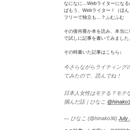
なになに…Webライターにな
ばもう、Webライター！（ほ
フリーで独立も…？ふむふむ
その後何冊か本を読み、本当に私
で試しに記事を書いてみました
その時書いた記事はこちら↓
今さらながらライティング
てみたので、読んでね！
日本人女性はモテる？モテ
掴んだ話｜ひなこ
@hinako3
— ひなこ (@hinako3li)
July