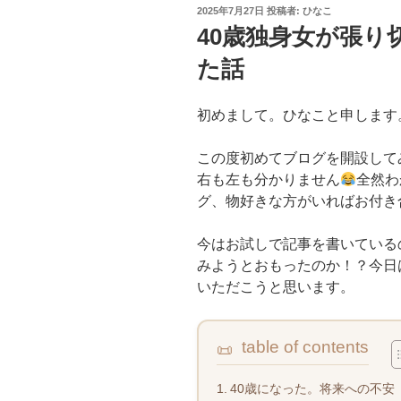
投
2025年7月27日
投稿者:
ひなこ
稿
40歳独身女が張
日:
た話
初めまして。ひなこと申します
この度初めてブログを開設して
右も左も分かりません
全然わ
グ、物好きな方がいればお付き
今はお試しで記事を書いているの
みようとおもったのか！？今日
いただこうと思います。
table of contents
40歳になった。将来への不安