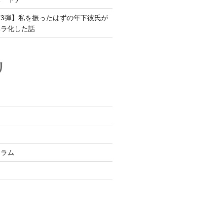
3弾】私を振ったはずの年下彼氏が
ヘラ化した話
リ
コラム